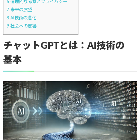
6
倫理的な考察とプライバシー
7
未来の展望
8
AI技術の進化
9
社会への影響
チャットGPTとは：AI技術の
基本