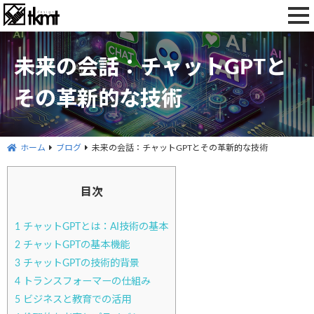
toggl
navig
未来の会話：チャットGPTと
その革新的な技術
ホーム
ブログ
未来の会話：チャットGPTとその革新的な技術
目次
1
チャットGPTとは：AI技術の基本
2
チャットGPTの基本機能
3
チャットGPTの技術的背景
4
トランスフォーマーの仕組み
5
ビジネスと教育での活用