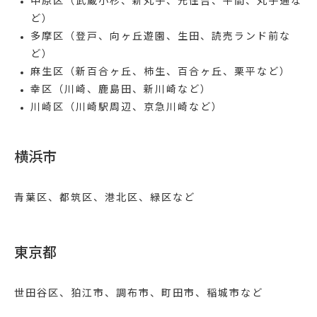
中原区
（武蔵小杉、新丸子、元住吉、平間、丸子通な
ど）
多摩区
（登戸、向ヶ丘遊園、生田、読売ランド前な
ど）
麻生区
（新百合ヶ丘、柿生、百合ヶ丘、栗平など）
幸区
（川崎、鹿島田、新川崎など）
川崎区
（川崎駅周辺、京急川崎など）
横浜市
青葉区、都筑区、港北区、緑区など
東京都
世田谷区、狛江市、調布市、町田市、稲城市など