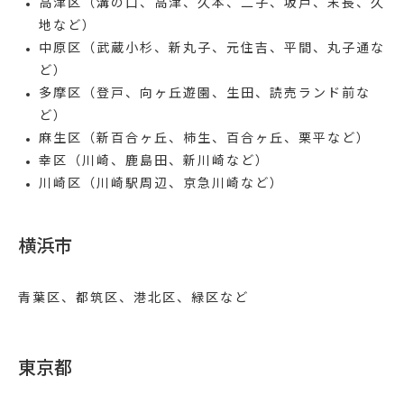
高津区
（溝の口、高津、久本、二子、坂戸、末長、久
地など）
中原区
（武蔵小杉、新丸子、元住吉、平間、丸子通な
ど）
多摩区
（登戸、向ヶ丘遊園、生田、読売ランド前な
ど）
麻生区
（新百合ヶ丘、柿生、百合ヶ丘、栗平など）
幸区
（川崎、鹿島田、新川崎など）
川崎区
（川崎駅周辺、京急川崎など）
横浜市
青葉区、都筑区、港北区、緑区など
東京都